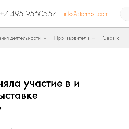
+7 495 9560557
info@stormoff.com
ния деятельности
Производители
Сервис
яла участие в и
ыставке
»