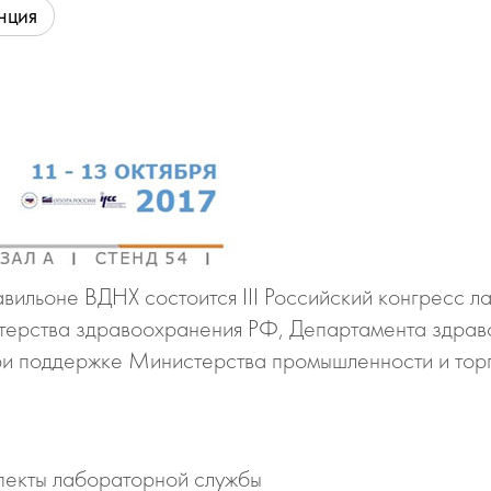
нция
павильоне ВДНХ состоится III Российский конгресс 
стерства здравоохранения РФ, Департамента здрав
 поддержке Министерства промышленности и торг
пекты лабораторной службы