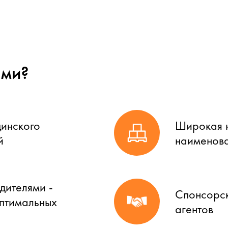
ами?
цинского
Широкая н
й
наименова
дителями -
Спонсорск
оптимальных
агентов