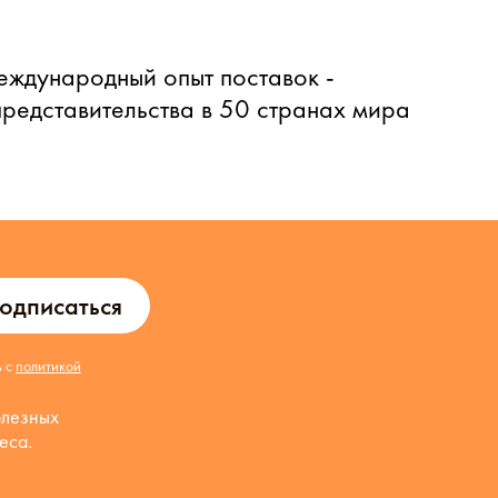
еждународный опыт поставок -
представительства в 50 странах мира
одписаться
ь с
политикой
олезных
еса.