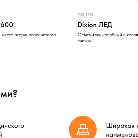
DIXION
 E600
Dixion ЛЕД
 место оториноларинголога
Осветитель налобный с холо
светом
ами?
цинского
Широкая н
й
наименова