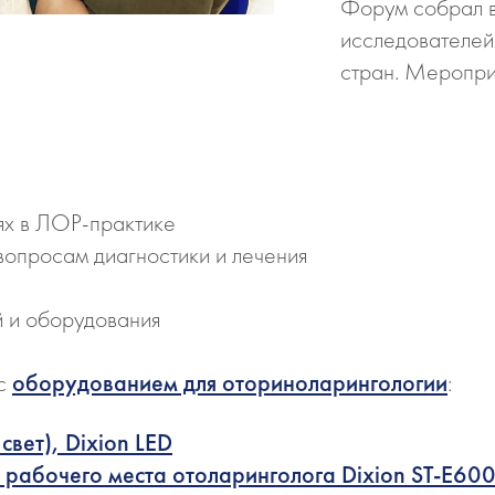
Форум собрал в
исследователей 
стран. Меропри
ях в ЛОР-практике
вопросам диагностики и лечения
й и оборудования
 с
оборудованием для оториноларингологии
:
вет), Dixion LED
рабочего места отоларинголога Dixion ST-E60