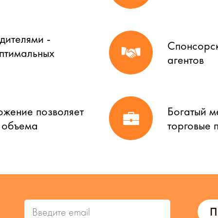
дителями -
Спонсорск
оптимальных
агентов
ожение позволяет
Богатый м
о объема
торговые 
П