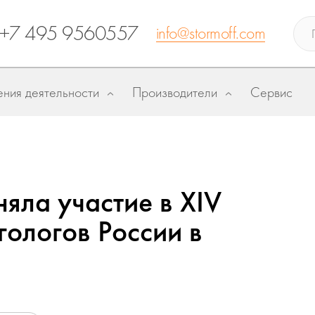
+7 495 9560557
info@stormoff.com
ния деятельности
Производители
Сервис
яла участие в XIV
ологов России в