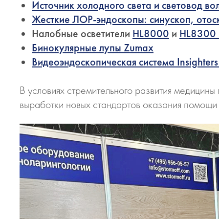
Источник холодного света и световод в
Жесткие ЛОР-эндоскопы: синускоп, отос
Налобные осветители
HL8000
и
HL8300
Бинокулярные лупы Zumax
Видеоэндоскопическая система Insighters I
В условиях стремительного развития медицины
выработки новых стандартов оказания помощи