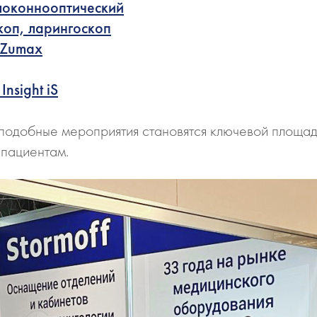
олоконнооптический
коп, ларингоскоп
 Zumax
nsight iS
 подобные мероприятия становятся ключевой площа
 пациентам.