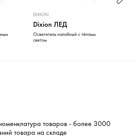
DIXION
Zuma
Dixion ЛЕД
HL
дным
Осветитель налобный с тёплым
Нало
светом
оменклатура товаров - более 3000
ний товара на складе