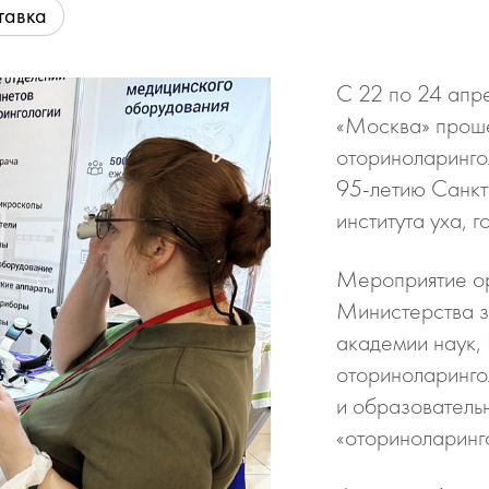
тавка
С 22 по 24 апре
«Москва» проше
оториноларинго
95-летию Санкт
института уха, 
Мероприятие ор
Министерства з
академии наук,
оториноларингол
и образователь
«оториноларинг