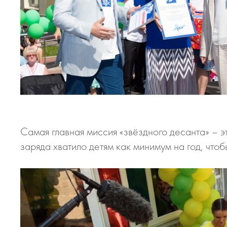
Самая главная миссия «звёздного десанта» – э
заряда хватило детям как минимум на год, чтоб