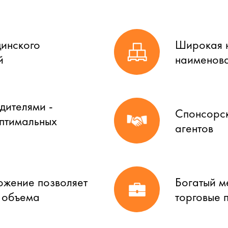
цинского
Широкая н
й
наименова
дителями -
Спонсорск
оптимальных
агентов
ожение позволяет
Богатый м
о объема
торговые 