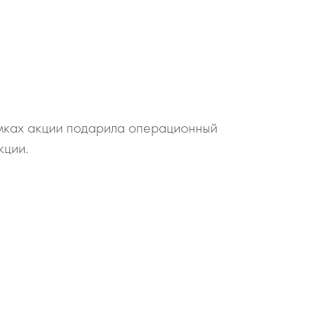
амках акции подарила операционный
кции.