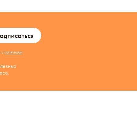
одписаться
ь с
политикой
олезных
еса.