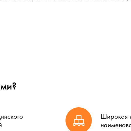
ами?
цинского
Широкая н
й
наименова