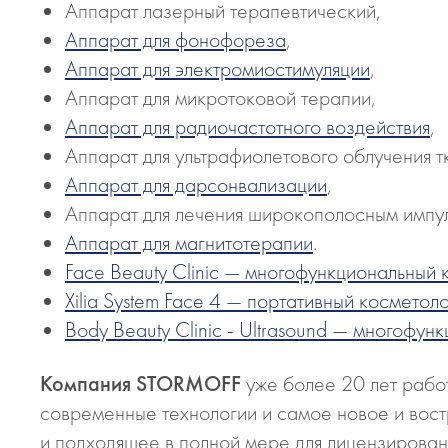
Аппарат лазерный терапевтический,
Аппарат для фонофореза
,
Аппарат для электромиостимуляции
,
Аппарат для микротоковой терапии,
Аппарат для радиочастотного воздействия
,
Аппарат для ультрафиолетового облучения т
Аппарат для дарсонвализации
,
Аппарат для лечения широкополосным импу
Аппарат для магнитотерапии
.
Face Beauty Clinic — многофункциональный
Xilia System Face 4 — портативный космето
Body Beauty Clinic - Ultrasound — многофу
Компания STORMOFF
уже более 20 лет работ
современные технологии и самое новое и во
и подходящее в полной мере для лицензирован