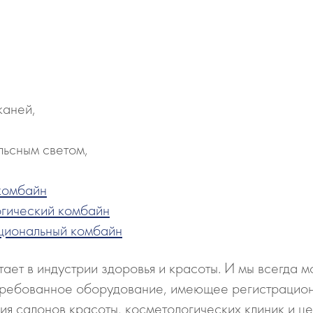
каней,
льсным светом,
 комбайн
логический комбайн
нкциональный комбайн
ает в индустрии здоровья и красоты. И мы всегда
стребованное оборудование, имеющее регистрацио
ия салонов красоты, косметологических клиник и це