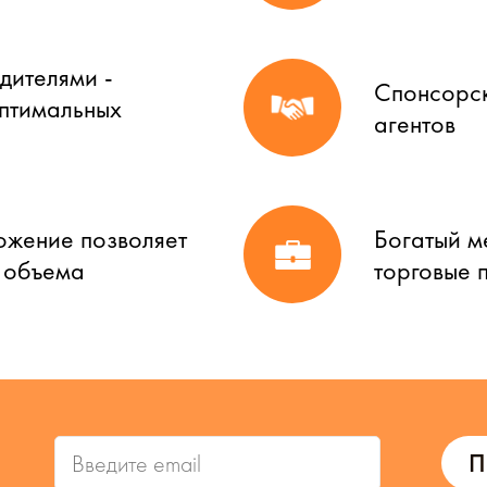
дителями -
Спонсорск
оптимальных
агентов
ожение позволяет
Богатый м
о объема
торговые 
П