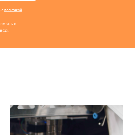
ь с
политикой
олезных
еса.