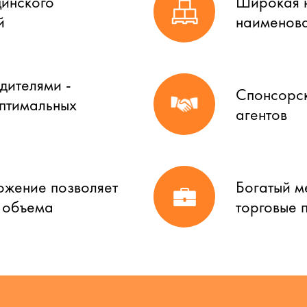
цинского
Широкая н
й
наименова
дителями -
Спонсорск
оптимальных
агентов
ожение позволяет
Богатый м
о объема
торговые 