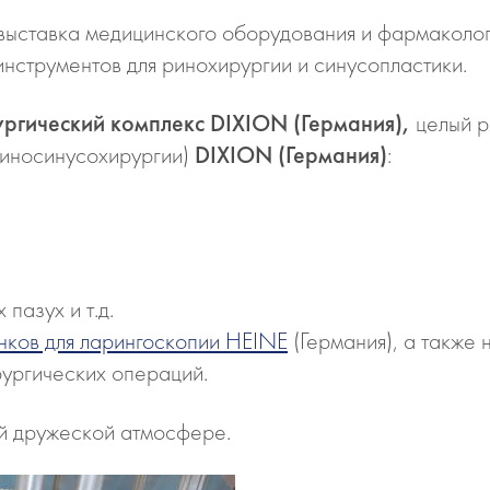
выставка медицинского оборудования и фармаколог
инструментов для ринохирургии и синусопластики.
ргический комплекс
DIXION (Германия),
целый р
риносинусохирургии)
DIXION (Германия)
:
пазух и т.д.
нков для ларингоскопии HEINE
(Германия), а также
рургических операций.
й дружеской атмосфере.