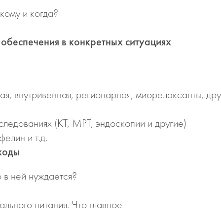
кому и когда?
 обеспечения в конкретных ситуациях
я, внутривенная, регионарная, миорелаксанты, дру
следованиях (КТ, МРТ, эндоскопии и другие)
елин и т.д.
ходы
о в ней нуждается?
ального питания. Что главное
?