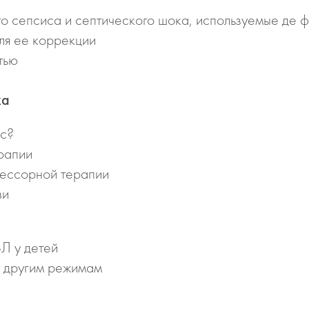
го сепсиса и септического шока, используемые де 
ля ее коррекции
тью
ка
ос?
рапии
рессорной терапии
ви
Л у детей
к другим режимам