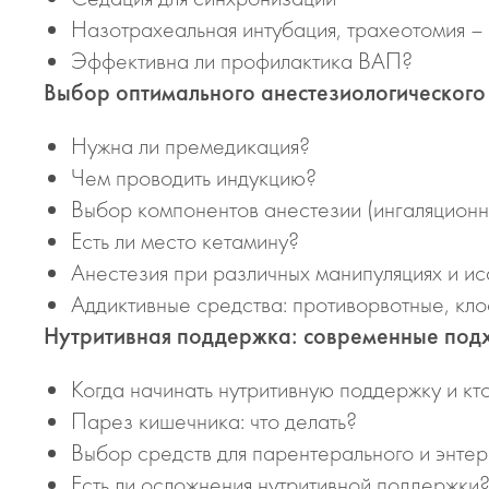
Назотрахеальная интубация, трахеотомия – 
Эффективна ли профилактика ВАП?
Выбор оптимального анестезиологического
Нужна ли премедикация?
Чем проводить индукцию?
Выбор компонентов анестезии (ингаляционна
Есть ли место кетамину?
Анестезия при различных манипуляциях и ис
Аддиктивные средства: противорвотные, клоф
Нутритивная поддержка: современные под
Когда начинать нутритивную поддержку и кт
Парез кишечника: что делать?
Выбор средств для парентерального и энтер
Есть ли осложнения нутритивной поддержки