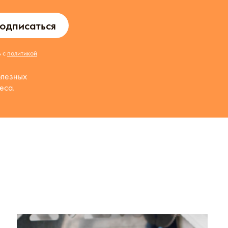
одписаться
ь с
политикой
олезных
еса.