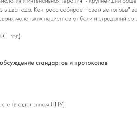
иология и интенсивная терапия" - крупнейший общ
 в два года. Конгресс собирает "светлые головы" в
воих маленьких пациентов от боли и страданий со в
011 год)
обсуждение стандартов и протоколов
есте (в отдаленном ЛПУ)