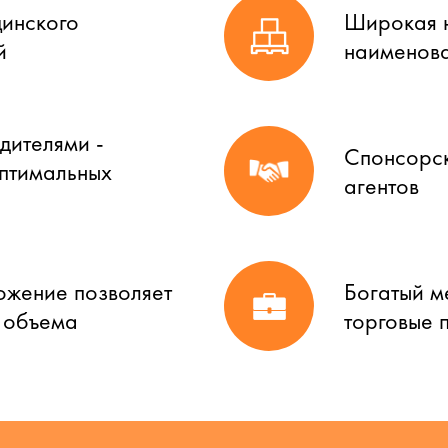
цинского
Широкая н
й
наименова
дителями -
Спонсорск
оптимальных
агентов
ожение позволяет
Богатый м
о объема
торговые 