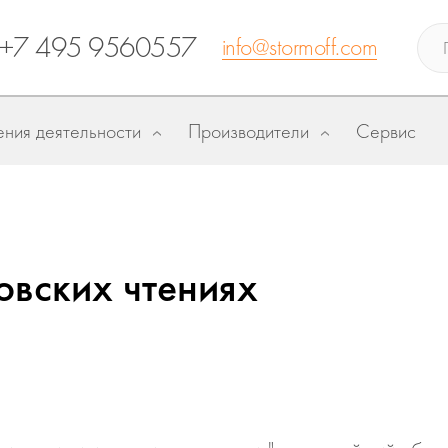
+7 495 9560557
info@stormoff.com
ния деятельности
Производители
Сервис
овских чтениях