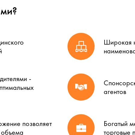
ами?
цинского
Широкая н
й
наименова
дителями -
Спонсорск
оптимальных
агентов
ожение позволяет
Богатый м
о объема
торговые 