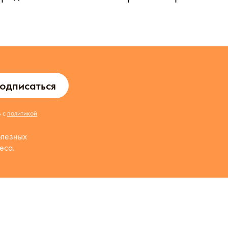
одписаться
ь с
политикой
олезных
еса.