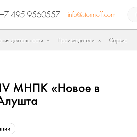
+7 495 9560557
info@stormoff.com
ния деятельности
Производители
Сервис
XXIV МНПК «Новое в
 Алушта
ании