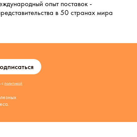
еждународный опыт поставок -
представительства в 50 странах мира
одписаться
ь с
политикой
олезных
еса.