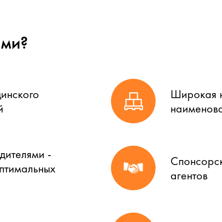
ами?
цинского
Широкая н
й
наименова
дителями -
Спонсорск
оптимальных
агентов