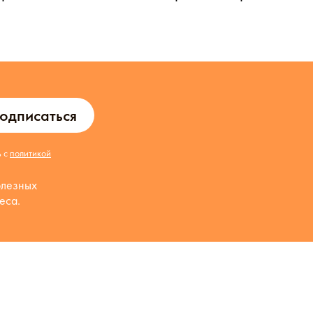
одписаться
ь с
политикой
олезных
еса.