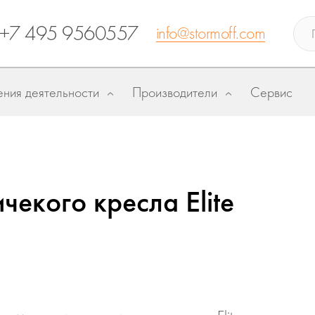
+7 495 9560557
info@stormoff.com
ния деятельности
Производители
Сервис
екого кресла Elite