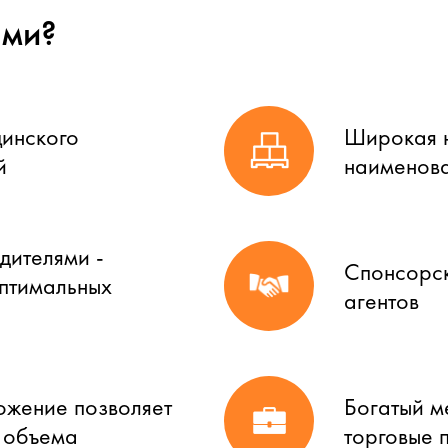
ами?
цинского
Широкая н
й
наименова
дителями -
Спонсорск
оптимальных
агентов
ожение позволяет
Богатый м
о объема
торговые 