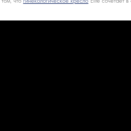
 том, что
гинекологическое кресло
Elite сочетает 