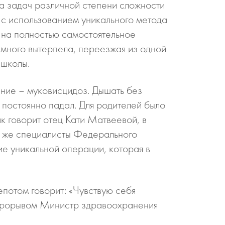
а задач различной степени сложности
и с использованием уникального метода
 на полностью самостоятельное
 много вытерпела, переезжая из одной
 школы.
ание – муковисцидоз. Дышать без
постоянно падал. Для родителей было
ак говорит отец Кати Матвеевой, в
ии же специалисты Федерального
е уникальной операции, которая в
епотом говорит: «Чувствую себя
л прорывом Министр здравоохранения