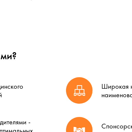
ами?
цинского
Широкая н
й
наименова
дителями -
Спонсорск
оптимальных