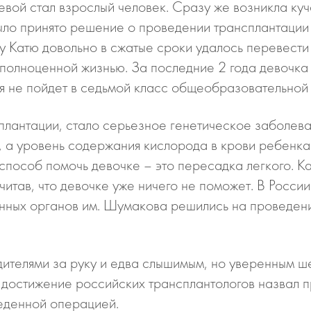
вой стал взрослый человек. Сразу же возникла куч
 Было принято решение о проведении трансплантаци
 Катю довольно в сжатые сроки удалось перевести
 полноценной жизнью. За последние 2 года девочка
атя не пойдет в седьмой класс общеобразовательной
сплантации, стало серьезное генетическое заболев
 а уровень содержания кислорода в крови ребенка 
 способ помочь девочке – это пересадка легкого. К
читав, что девочке уже ничего не поможет. В Росс
енных органов им. Шумакова решились на проведени
дителями за руку и едва слышимым, но уверенным ш
ое достижение российских трансплантологов назва
еденной операцией.