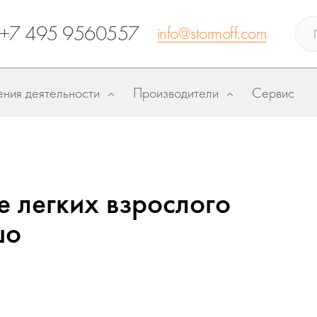
+7 495 9560557
info@stormoff.com
ния деятельности
Производители
Сервис
 легких взрослого
шо