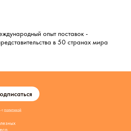
еждународный опыт поставок -
представительства в 50 странах мира
одписаться
ь с
политикой
олезных
еса.