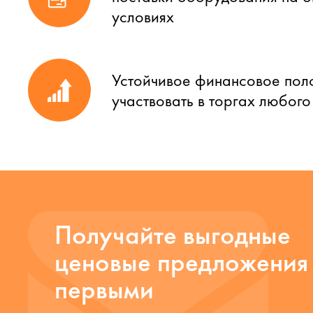
условиях
Устойчивое финансовое пол
участвовать в торгах любог
Получайте выгодные
ценовые предложения
первыми