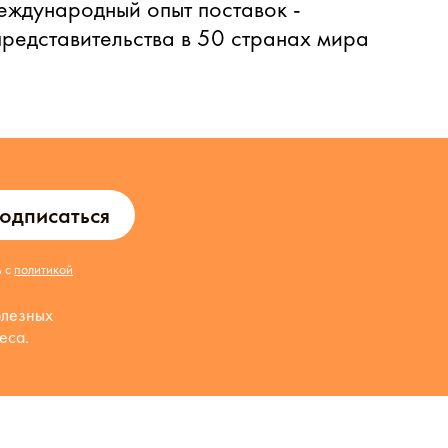
еждународный опыт поставок -
представительства в 50 странах мира
одписаться
ь с
политикой
олезных
еса.