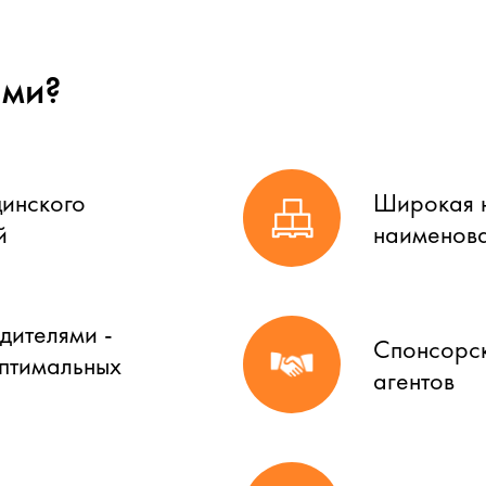
ами?
цинского
Широкая н
й
наименова
дителями -
Спонсорск
оптимальных
агентов