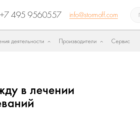
+7 495 9560557
info@stormoff.com
ния деятельности
Производители
Сервис
жду в лечении
еваний