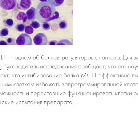
CL1 — одном об
белков-регуляторов
апоптоза. Для в
п
. Руководитель исследования сообщает, что его на
акт, что ингибирование белка MCL1 эффективно выз
ным клеткам избежать запрограммированной клеточ
можность и переставшие функционировать клетки ра
еские испытания препарата.