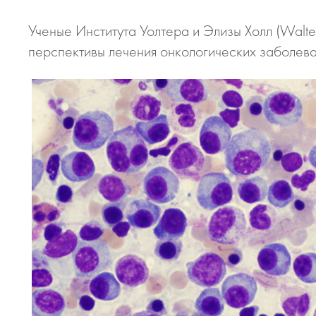
Ученые Института Уолтера и Элизы Холл (Walter 
перспективы лечения онкологических заболева