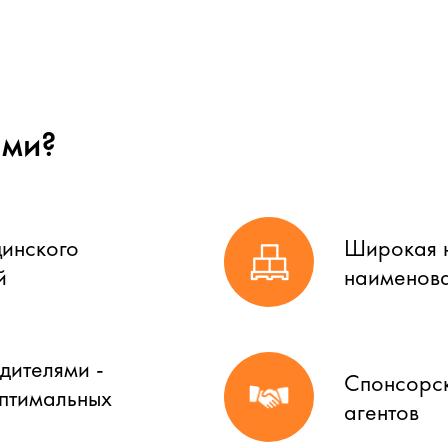
ами?
цинского
Широкая н
й
наименова
дителями -
Спонсорск
оптимальных
агентов