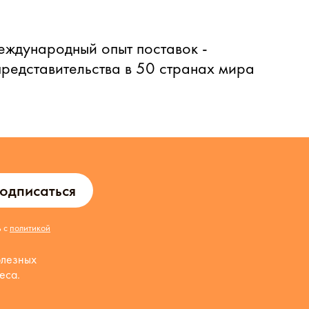
еждународный опыт поставок -
представительства в 50 странах мира
одписаться
ь с
политикой
олезных
еса.