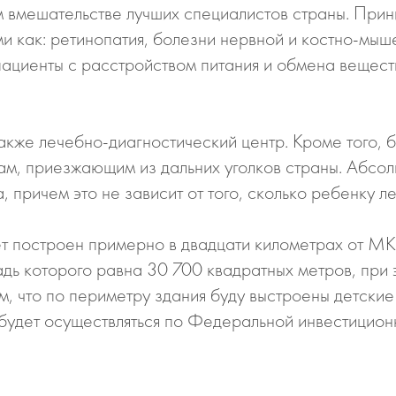
 вмешательстве лучших специалистов страны. Приним
 как: ретинопатия, болезни нервной и костно-мыш
 пациенты с расстройством питания и обмена вещест
также лечебно-диагностический центр. Кроме того, 
ам, приезжающим из дальних уголков страны. Абсол
причем это не зависит от того, сколько ребенку ле
ет построен примерно в двадцати километрах от 
адь которого равна 30 700 квадратных метров, при
, что по периметру здания буду выстроены детские
о будет осуществляться по Федеральной инвестицио