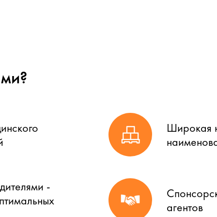
ами?
цинского
Широкая н
й
наименова
дителями -
Спонсорск
оптимальных
агентов