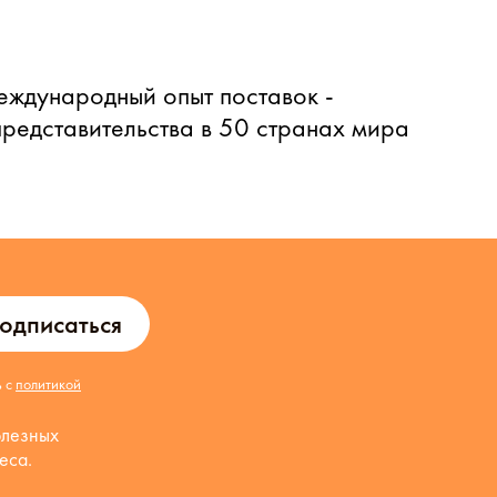
еждународный опыт поставок -
представительства в 50 странах мира
одписаться
ь с
политикой
олезных
еса.