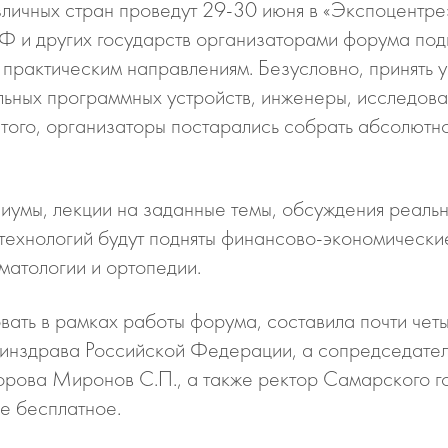
личных стран проведут 29-30 июня в «Экспоцентре
РФ и других государств организаторами форума подг
практическим направлениям. Безусловно, принять у
ьных программных устройств, инженеры, исследова
 того, организаторы постарались собрать абсолютн
иумы, лекции на заданные темы, обсуждения реальн
технологий будут подняты финансово-экономически
матологии и ортопедии.
вать в рамках работы форума, составила почти четы
нздрава Российской Федерации, а сопредседателя
орова Миронов С.П., а также ректор Самарского г
ме бесплатное.