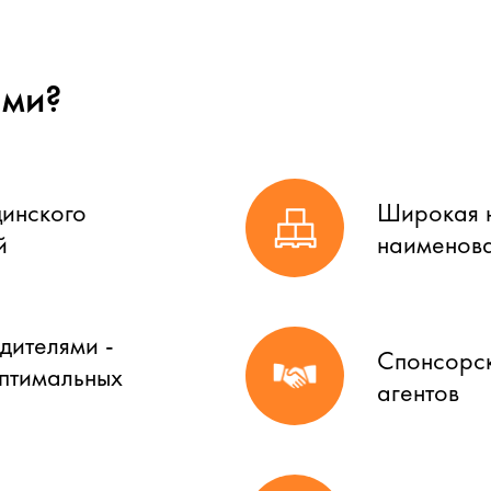
ами?
цинского
Широкая н
й
наименова
дителями -
Спонсорск
оптимальных
агентов