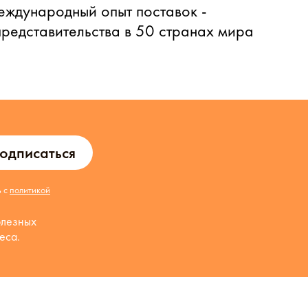
еждународный опыт поставок -
представительства в 50 странах мира
одписаться
ь с
политикой
олезных
еса.