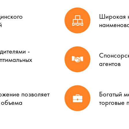
цинского
Широкая н
й
наименова
дителями -
Спонсорск
оптимальных
агентов
ожение позволяет
Богатый м
о объема
торговые 