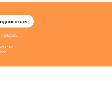
одписаться
ь с
политикой
олезных
еса.