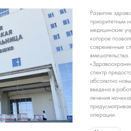
Развитие здраво
приоритетным н
медицинские уч
которое позвол
современные сл
вмешательства.
«Здравоохранен
спектр предоста
абсолютно новых
введена в рабо
лечения мочека
предусматривае
операции.