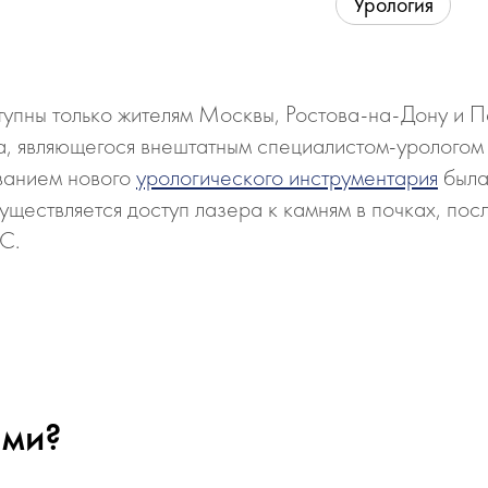
Урология
упны только жителям Москвы, Ростова-на-Дону и Пе
на, являющегося внештатным специалистом-уролого
ованием нового
урологического инструментария
была
ществляется доступ лазера к камням в почках, пос
С.
ами?