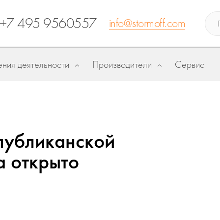
+7 495 9560557
info@stormoff.com
ния деятельности
Производители
Сервис
спубликанской
а открыто