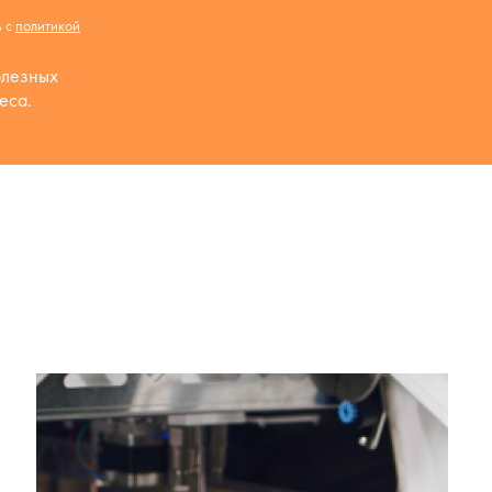
ь с
политикой
олезных
еса.