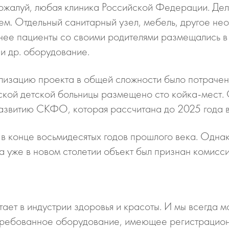
жалуй, любая клиника Российской Федерации. Дело 
лем. Отдельный санитарный узел, мебель, другое н
анее пациенты со своими родителями размещались в
и др. оборудование.
лизацию проекта в общей сложности было потрачен
кой детской больницы размещено сто койка-мест. 
азвитию СКФО, которая рассчитана до 2025 года в
ь в конце восьмидесятых годов прошлого века. Од
а уже в новом столетии объект был признан комисс
ает в индустрии здоровья и красоты. И мы всегда
стребованное оборудование, имеющее регистрацио