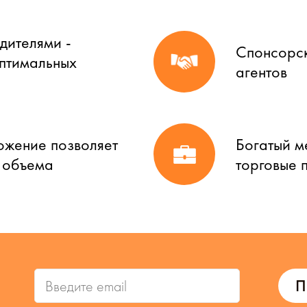
дителями -
Спонсорск
оптимальных
агентов
ожение позволяет
Богатый м
о объема
торговые 
П