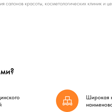
ия салонов красоты, косметологических клиник и це
ами?
цинского
Широкая н
й
наименова