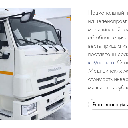
Национальный п
на целенаправ
медицинской те
об обновлениях 
весть пришла из
поставлены сра
комплекса
. Сча
Медицинских м
стоимость инвес
миллионов рубл
Рентгенология