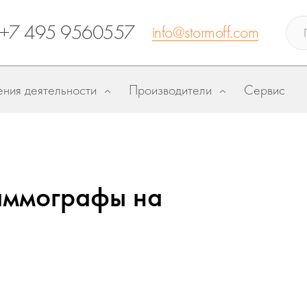
+7 495 9560557
info@stormoff.com
ния деятельности
Производители
Сервис
аммографы на