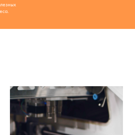
олезных
еса.