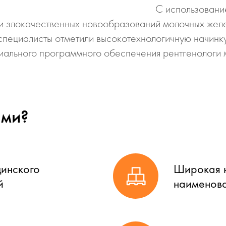
С использовани
и злокачественных новообразований молочных желе
 специалисты отметили высокотехнологичную начинку
ального программного обеспечения рентгенологи м
ами?
цинского
Широкая н
й
наименова