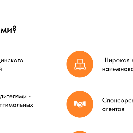
ами?
цинского
Широкая н
й
наименова
дителями -
Спонсорск
оптимальных
агентов