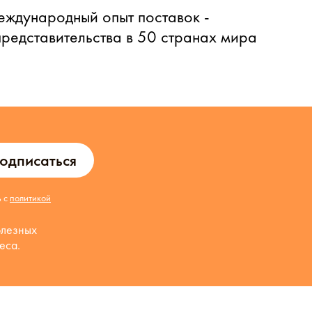
еждународный опыт поставок -
представительства в 50 странах мира
одписаться
ь с
политикой
олезных
еса.