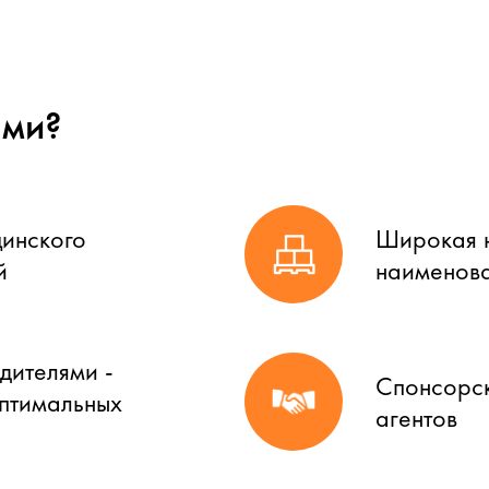
ами?
цинского
Широкая н
й
наименова
дителями -
Спонсорск
оптимальных
агентов