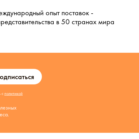
еждународный опыт поставок -
представительства в 50 странах мира
одписаться
ь с
политикой
олезных
еса.