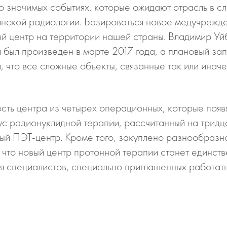
о значимых событиях, которые ожидают отрасль в с
нской радиологии. Базироваться новое медучрежде
бный центр на территории нашей страны. Владимир 
ля был произведен в марте 2017 года, а плановый з
, что все сложные объекты, связанные так или инач
ть центра из четырех операционных, которые появят
ус радионуклидной терапии, рассчитанный на тридца
ный ПЭТ-центр. Кроме того, закуплено разнообраз
 что новый центр протонной терапии станет единств
Для специалистов, специально приглашенных работат