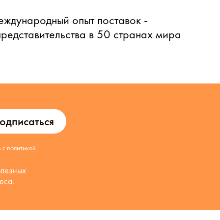
еждународный опыт поставок -
представительства в 50 странах мира
одписаться
ь с
политикой
олезных
еса.