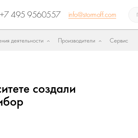
+7 495 9560557
info@stormoff.com
ния деятельности
Производители
Сервис
итете создали
ибор