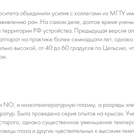
рситета объединили усилия с коллегами из МГТУ и
живлению ран. На самом деле, долгое время учены
территории РФ устройства. Предыдущая версия ап
аппарат на практике более семнадцати лет, однако
льно высокой, от 40 до 60 градусов по Цельсию, чт
ре.
 NO, и низкотемпературную плазму, а разряды эле
ератур. Была проведена серия опытов на крысах. Уч
 старого, однако существенное уменьшение темпер
оговицы глаза и других чувствительных к высоким те