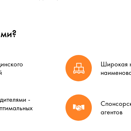
ами?
цинского
Широкая н
й
наименова
дителями -
Спонсорск
оптимальных
агентов