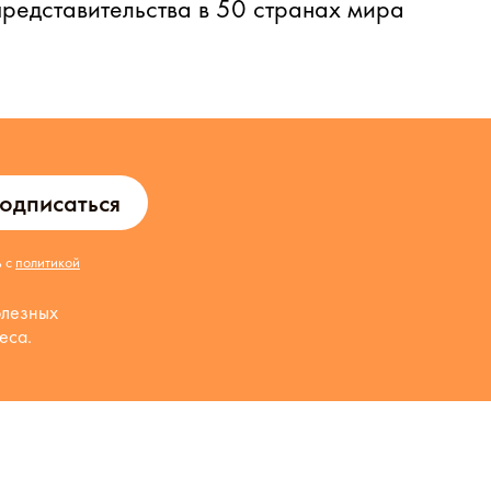
представительства в 50 странах мира
одписаться
ь с
политикой
олезных
еса.