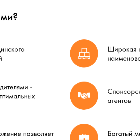
ами?
цинского
Широкая н
й
наименова
дителями -
Спонсорск
оптимальных
агентов
ожение позволяет
Богатый м