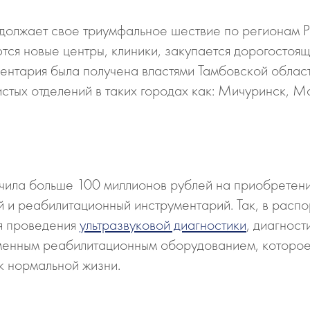
должает свое триумфальное шествие по регионам 
тся новые центры, клиники, закупается дорогостоя
ментария была получена властями Тамбовской облас
истых отделений в таких городах как: Мичуринск, М
учила больше 100 миллионов рублей на приобретен
й и реабилитационный инструментарий. Так, в расп
ля проведения
ультразвуковой диагностики
, диагнос
енным реабилитационным оборудованием, которое 
 к нормальной жизни.