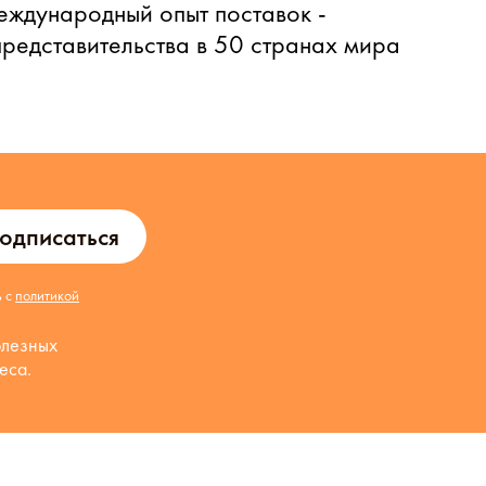
еждународный опыт поставок -
представительства в 50 странах мира
одписаться
ь с
политикой
олезных
еса.