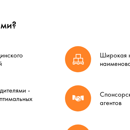
ами?
цинского
Широкая н
й
наименова
дителями -
Спонсорск
оптимальных
агентов