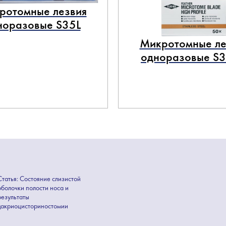
ротомные лезвия
норазовые S35L
Микротомные ле
одноразовые S
Статья: Состояние слизистой
оболочки полости носа и
результаты
дакриоцисториностомии