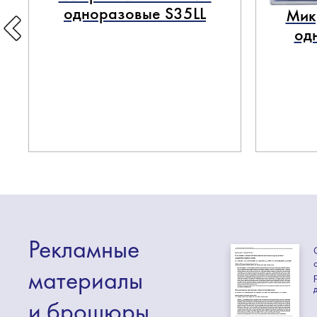
одноразовые S35LL
Мик
од
Рекламные
материалы
и брошюры