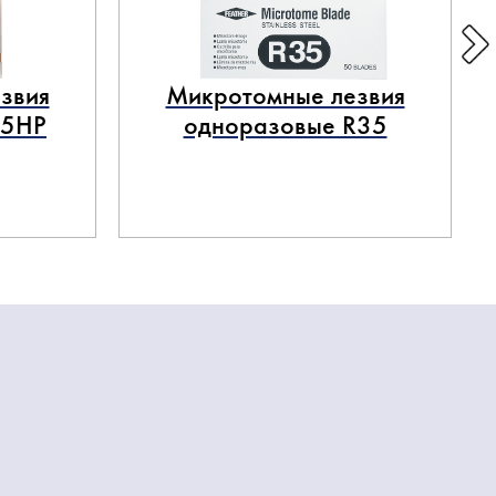
звия
Микротомные лезвия
35HP
одноразовые R35