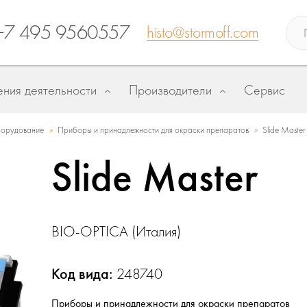
+7 495 9560557
histo@stormoff.com
ния деятельности
Производители
Сервис
»
»
борудование
Приборы и принадлежности для окраски препаратов
Slide Master
Slide Master
BIO-OPTICA (Италия)
Код вида:
248740
Приборы и принадлежности для окраски препаратов