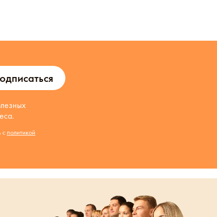
одписаться
олезных
еса.
ь с
политикой