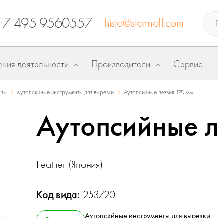
+7 495 9560557
histo@stormoff.com
ния деятельности
Производители
Сервис
»
»
алы
Аутопсийные инструменты для вырезки
Аутопсийные лезвия 170 мм
Аутопсийные л
Feather (Япония)
Код вида:
253720
Аутопсийные инструменты для вырезки