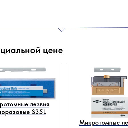
ециальной цене
ротомные лезвия
норазовые S35L
Микротомные ле