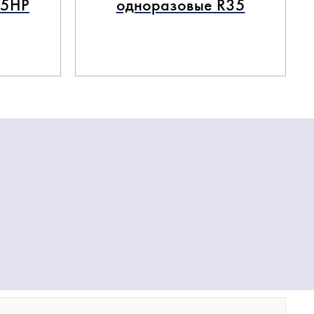
35HP
одноразовые R35