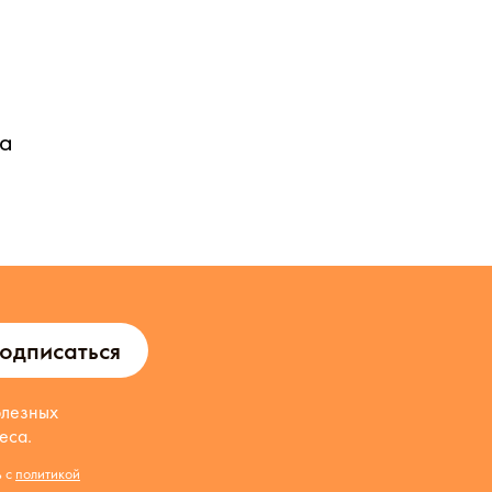
ма
одписаться
олезных
еса.
ь с
политикой