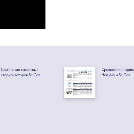
Сравнение кассетных
Сравнение стерил
стерилизаторов SciCan
Hanshin и SciCan