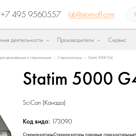
+7 495 9560557
lab@stormoff.com
ния деятельности
Производители
Сервис
»
»
ля дезинфекции и стерилизации
Стерилизаторы
Statim 5000 G4
Statim 5000 G
SciCan (Канада)
Код вида:
173090
Стерилизаторы
Стерилизаторы паровые горизонтальные