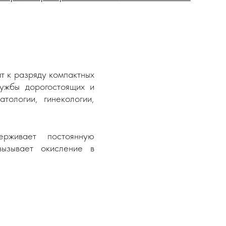
т к разряду компактных
лужбы дорогостоящих и
атологии, гинекологии,
рживает постоянную
вызывает окисление в