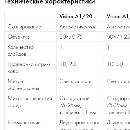
Технические характеристики
Vision A1/20
Vision A
Сканирование
Автоматическое
Автомати
Объектив
20×/0,75
60×/1,2
Количество
1
1
слайдов
Поддержка штрих-
1D, 2D
1D, 2D
кода
Метод
Светлое поле
Светлое 
исследования
Микроскопический
Стандартный
Стандарт
слайд
75x25мм,
75x25мм,
толщина 1,1 мм
толщина 
Коммуникации
Двунаправленное
Двунапра
подключение к
подключе