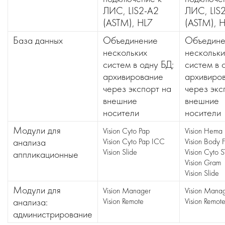
ЛИС, LIS2-A2
ЛИС, LIS
(ASTM), HL7
(ASTM), 
База данных
Объединение
Объедине
нескольких
нескольки
систем в одну БД;
систем в 
архивирование
архивиро
через экспорт на
через экс
внешние
внешние
носители
носители
Модули для
Vision Cyto Pap
Vision Hema
анализа
Vision Cyto Pap ICC
Vision Body F
Vision Slide
Vision Cyto 
аппликационные
Vision Gram
Vision Slide
Модули для
Vision Manager
Vision Mana
анализа:
Vision Remote
Vision Remot
администрирование