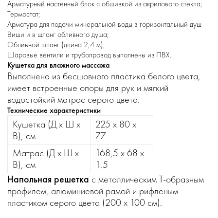
Арматурный настенный блок c обшивкой из акрилового стекла;
Термостат;
Арматура для подачи минеральной воды в горизонтальный душ
Виши и в шланг обливного душа;
Обливной шланг (длина 2,4 м);
Шаровые вентили и трубопровод выполнены из ПВХ.
Кушетка для влажного массажа
Выполнена из бесшовного пластика белого цвета,
имеет встроенные опоры для рук и мягкий
водостойкий матрас серого цвета.
Технические характеристики
Кушетка (Д х Ш х
225 х 80 х
В), см
77
Матрас (Д х Ш х
168,5 х 68 х
В), см
1,5
Напольная решетка
с металлическим Т-образным
профилем, алюминиевой рамой и рифленым
пластиком серого цвета (200 х 100 см).