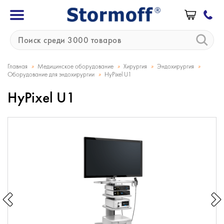
»
»
»
»
Главная
Медицинское оборудование
Хирургия
Эндохирургия
»
Оборудование для эндохирургии
HyPixel U1
HyPixel U1