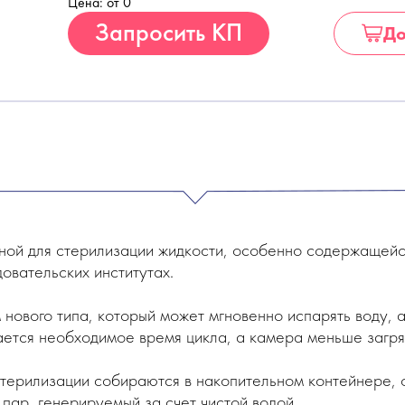
Цена: от 0
Купить
Запросить КП
До
ной для стерилизации жидкости, особенно содержащейся
овательских институтах.
ового типа, который может мгновенно испарять воду, а
ется необходимое время цикла, а камера меньше загряз
стерилизации собираются в накопительном контейнере, 
пар, генерируемый за счет чистой водой.