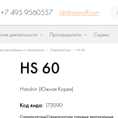
+7 495 9560557
lab@stormoff.com
ния деятельности
Производители
Сервис
»
»
ля дезинфекции и стерилизации
Стерилизаторы
HS 60
HS 60
Hanshin (Южная Корея)
Код вида:
173090
Стерилизаторы
Стерилизаторы паровые вертикальные