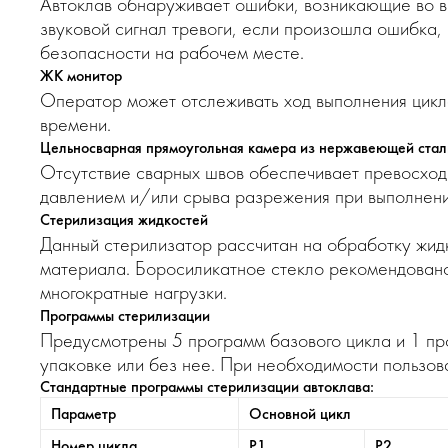
Автоклав обнаруживает ошибки, возникающие во в
звуковой сигнал тревоги, если произошла ошибка,
безопасности на рабочем месте.
ЖК монитор
Оператор может отслеживать ход выполнения цикл
времени.
Цельносварная прямоугольная камера из нержавеющей стал
Отсутствие сварных швов обеспечивает превосходн
давлением и/или срыва разрежения при выполнении
Стерилизация жидкостей
Данный стерилизатор рассчитан на обработку жидк
материала. Боросиликатное стекло рекомендовано 
многократные нагрузки.
Программы стерилизации
Предусмотрены 5 программ базового цикла и 1 про
упаковке или без нее. При необходимости пользо
Стандартные программы стерилизации автоклава:
Параметр
Основной цикл
Номер цикла
P1
P2