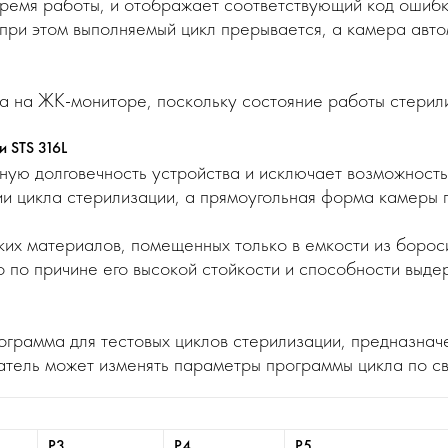
ремя работы, и отображает соответствующий код ошиб
 при этом выполняемый цикл прерывается, а камера авт
а на ЖК-мониторе, поскольку состояние работы стерил
и STS 316L
ую долговечность устройства и исключает возможность
 цикла стерилизации, а прямоугольная форма камеры по
их материалов, помещенных только в емкости из бороси
по причине его высокой стойкости и способности выде
грамма для тестовых циклов стерилизации, предназнач
ватель может изменять параметры программы цикла по с
P3
P4
P5