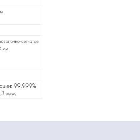
мм
роволочно-сетчатые
0 мм
ации: 99.999%
.3 мкм