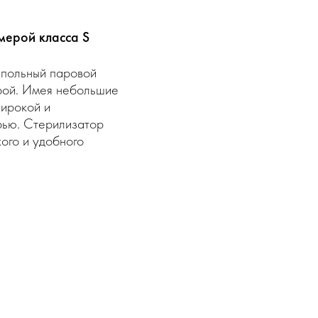
мерой класса S
апольный паровой
рой. Имея небольшие
широкой и
рью. Стерилизатор
ого и удобного