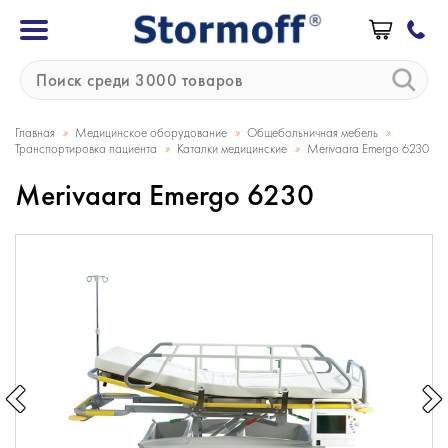
»
»
»
Главная
Медицинское оборудование
Общебольничная мебель
»
»
Транспортировка пациента
Каталки медицинские
Merivaara Emergo 6230
Merivaara Emergo 6230