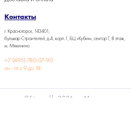
Контакты
г. Красногорск, 143401,
бульвар Строителей, д.4, корп.1, БЦ «Кубик», сектор Г, 8 этаж,
м. Мякинино
+7 (495) 780-07-90
пн - пт с 9 до 18
©Stormoff, 2026, г. Москва
Вся информация на сайте носит информационный
характер и не является публичной офертой.