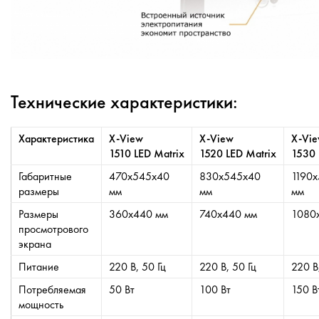
Технические характеристики:
Характеристика
X-View
X-View
X-Vi
1510 LED Matrix
1520 LED Matrix
1530 
Габаритные
470x545x40
830x545x40
1190
размеры
мм
мм
мм
Размеры
360x440 мм
740x440 мм
1080
просмотрового
экрана
Питание
220 В, 50 Гц
220 В, 50 Гц
220 В
Потребляемая
50 Вт
100 Вт
150 В
мощность