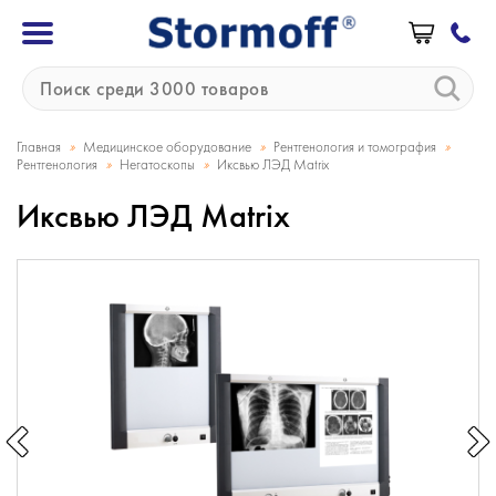
»
»
»
Главная
Медицинское оборудование
Рентгенология и томография
»
»
Рентгенология
Негатоскопы
Иксвью ЛЭД Matrix
Иксвью ЛЭД Matrix