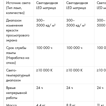
Источник света
Светодиодная
Светодиодная
Свето
(Тип ламп,
LED матрица
LED матрица
LED м
количество)
Диапазон
300–
300–
300–
изменения
5000 кд/ м²
5000 кд/ м²
5000 
яркости
просмотрового
экрана
Срок службы
100 000 ч
100 000 ч
100 0
лампы
(Наработка на
отказ)
Свето-
≥10 000 К
≥10 000 К
≥10 0
температурный
диапазон
Время
24 ч
24 ч
24 ч
непрерывной
работы
Масса
4,4 кг
8,8 кг
11 кг