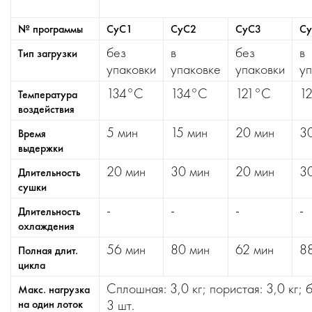
№ программы
СуС1
СуС2
СуС3
С
без
в
без
в
Тип загрузки
упаковки
упаковке
упаковки
уп
134°С
134°С
121°С
1
Температура
воздействия
5 мин
15 мин
20 мин
3
Время
выдержки
20 мин
30 мин
20 мин
3
Длительность
сушки
-
-
-
-
Длительность
охлаждения
56 мин
80 мин
62 мин
8
Полная длит.
цикла
Cплошная: 3,0 кг; пористая: 3,0 кг; 
Макс. нагрузка
3 шт.
на один лоток