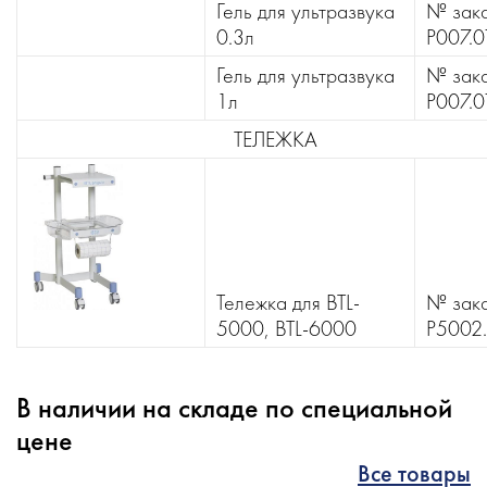
Гель для ультразвука
№ зака
0.3л
P007.0
Гель для ультразвука
№ зака
1л
P007.0
ТЕЛЕЖКА
Тележка для BTL-
№ зака
5000, BTL-6000
P5002
В наличии на складе по специальной
цене
Все товары