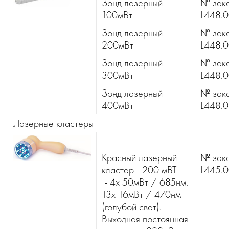
Зонд лазерный
№ зака
100мВт
L448.
Зонд лазерный
№ зака
200мВт
L448.
Зонд лазерный
№ зака
300мВт
L448.
Зонд лазерный
№ зака
400мВт
L448.0
Лазерные кластеры
Красный лазерный
№ зака
кластер - 200 мВТ
L445.
- 4x 50мВт / 685нм,
13x 16мВт / 470нм
(голубой свет).
Выходная постоянная