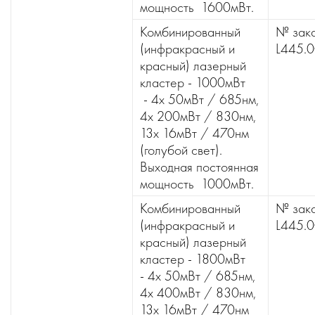
мощность 1600мВт.
Комбинированный
№ зака
(инфракрасный и
L445.
красный) лазерный
кластер - 1000мВт
- 4x 50мВт / 685нм,
4x 200мВт / 830нм,
13x 16мВт / 470нм
(голубой свет).
Выходная постоянная
мощность 1000мВт.
Комбинированный
№ зака
(инфракрасный и
L445.
красный) лазерный
кластер - 1800мВт
- 4x 50мВт / 685нм,
4x 400мВт / 830нм,
13x 16мВт / 470нм