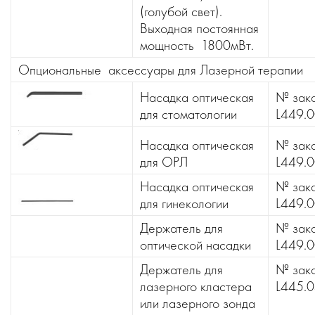
(голубой свет).
Выходная постоянная
мощность 1800мВт.
Опциональные аксессуары для Лазерной терапии
Насадка оптическая
№ зака
для стоматологии
L449.
Насадка оптическая
№ зака
для ОРЛ
L449.
Насадка оптическая
№ зака
для гинекологии
L449.
Держатель для
№ зака
оптической насадки
L449.
Держатель для
№ зака
лазерного кластера
L445.
или лазерного зонда