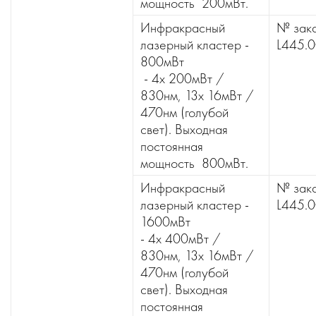
мощность 200мВт.
Инфракрасный
№ зака
лазерный кластер -
L445.0
800мВт
- 4x 200мВт /
830нм, 13x 16мВт /
470нм (голубой
свет). Выходная
постоянная
мощность 800мВт.
Инфракрасный
№ зака
лазерный кластер -
L445.
1600мВт
- 4x 400мВт /
830нм, 13x 16мВт /
470нм (голубой
свет). Выходная
постоянная