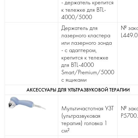
- держатель крепится
к тележке для BTL-
4000/5000
Держатель для
№ зака
лазерного кластера
L449.0
или лазерного зонда
- с адаптером,
крепится к тележке
для BTL-4000
Smart/Premium/5000
с ящиками
АКСЕССУАРЫ ДЛЯ УЛЬТРАЗВУКОВОЙ ТЕРАПИИ
Мультичастотная УЗТ
№ зака
(ультразвуковая
P5700
терапия) головка 1
см²