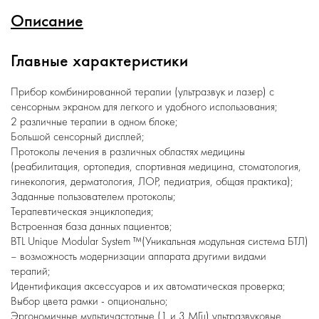
Описание
Главные характеристики
Прибор комбинированной терапии (ультразвук и лазер) с
сенсорным экраном для легкого и удобного использования;
2 различные терапии в одном блоке;
Большой сенсорный дисплей;
Протоколы лечения в различных областях медицины
(реабилитация, ортопедия, спортивная медицина, стоматология,
гинекология, дерматология, ЛОР, педиатрия, общая практика);
Заданные пользователем протоколы;
Терапевтическая энциклопедия;
Встроенная база данных пациентов;
BTL Unique Modular System ™(Уникальная модульная система БТЛ)
– возможность модернизации аппарата другими видами
терапий;
Идентификация аксессуаров и их автоматическая проверка;
Выбор цвета рамки - опционально;
Эргономичные мультичастотные (1 и 3 МГц) ультразвуковые