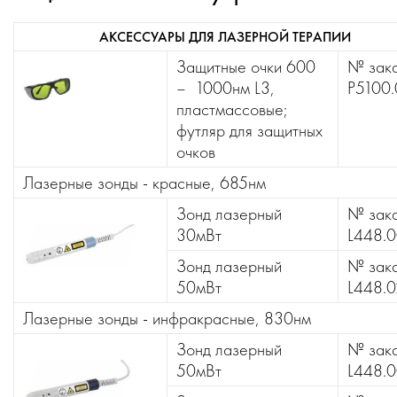
АКСЕССУАРЫ ДЛЯ ЛАЗЕРНОЙ ТЕРАПИИ
Защитныe очки 600
№ зака
– 1000нм L3,
P5100
пластмассовые;
футляр для защитных
очков
Лазерные зонды - красные, 685нм
Зонд лазерный
№ зака
30мВт
L448.
Зонд лазерный
№ зака
50мВт
L448.
Лазерные зонды - инфракрасные, 830нм
Зонд лазерный
№ зака
50мВт
L448.