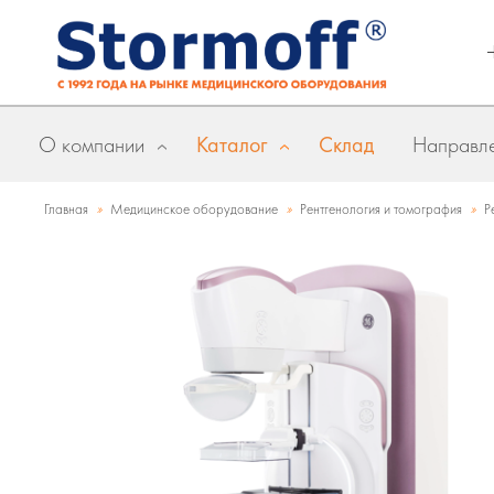
О компании
Каталог
Склад
Направле
»
»
»
Главная
Медицинское оборудование
Рентгенология и томография
Р