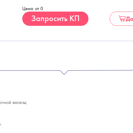
Цена: от 0
Купить
Запросить КП
До
лочной железы;
.