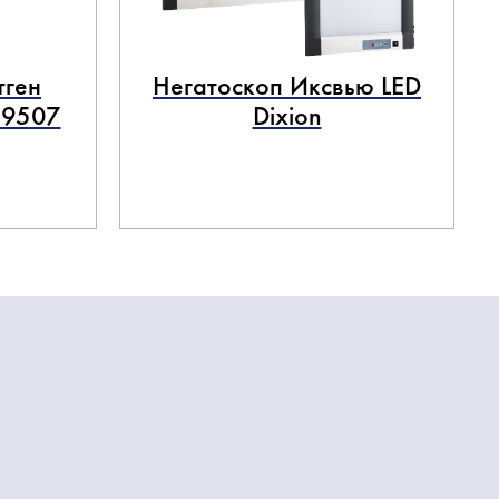
тген
Негатоскоп Иксвью LED
 9507
Dixion