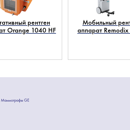
тативный рентген
Мобильный рен
ат Orange 1040 HF
аппарат Remodix
Маммографы GE