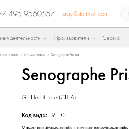
+7 495 9560557
xray@stormoff.com
ния деятельности
Производители
Сервис
»
»
ентгенология
Маммографы
Senographe Pristina
Senographe Pri
GE Healthcare (США)
Код вида:
191110
Маммографы
Маммографы с томосинтезом
Маммографы