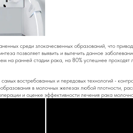
аненных среди злокачесвенных образований, что привод
нтеза позволяет выявить и вылечить данное заболеван
ием на ранней стадии рака, на 80% успешнее проходят
 из самых востребованных и передовых технологий - ко
образования в молочных железах любой плотности, расп
операции и оценке эффективности лечения рака молочн