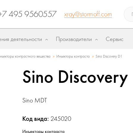
+7 495 9560557
xray@stormoff.com
ния деятельности
Производители
Сервис
»
»
нъекторы контрастного вещества
Инъекторы контраста
Sino Discovery D1
Sino Discovery
Sino MDT
Код вида:
245020
Инъекторы контраста