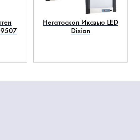
тген
Негатоскоп Иксвью LED
 9507
Dixion