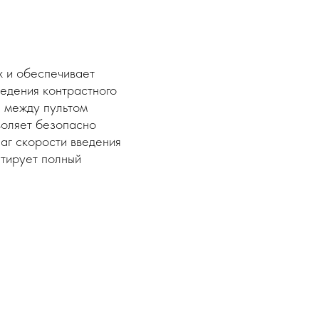
х и обеспечивает
ведения контрастного
 между пультом
воляет безопасно
аг скорости введения
тирует полный