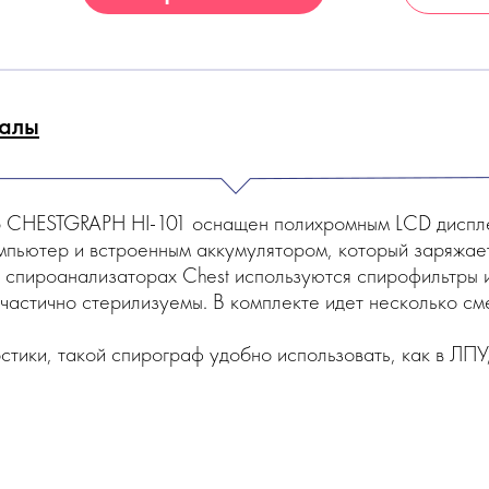
алы
р CHESTGRAPH HI-101 оснащен полихромным LCD диспле
мпьютер и встроенным аккумулятором, который заряжает
в спироанализаторах Chest используются спирофильтры
и частично стерилизуемы. В комплекте идет несколько с
тики, такой спирограф удобно использовать, как в ЛПУ,