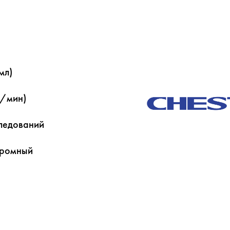
мл)
л/мин)
следований
хромный