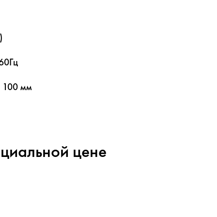
)
60Гц
× 100 мм
ециальной цене