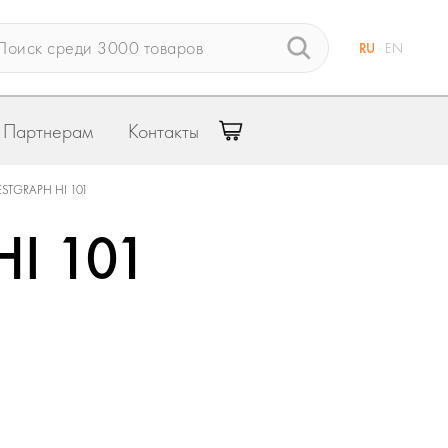
RU
EN
Партнерам
Контакты
STGRAPH HI 101
I 101