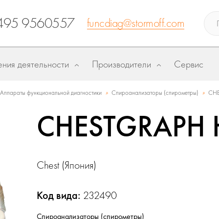
495 9560557
funcdiag@stormoff.com
ния деятельности
Производители
Сервис
»
»
Аппараты функциональной диагностики
Спироанализаторы (спирометры)
CHE
CHESTGRAPH H
Chest (Япония)
Код вида:
232490
Спироанализаторы (спирометры)