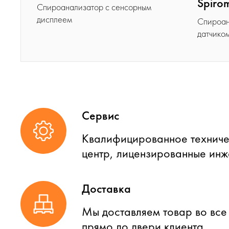
Spiro
Спироанализатор с сенсорным
дисплеем
Спироан
датчико
Сервис
Квалифицированное техниче
центр, лицензированные ин
Доставка
Мы доставляем товар во все
прямо до двери клиента