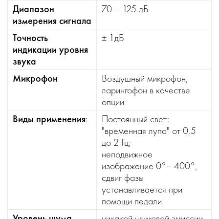
Диапазон
70 – 125 дБ
измерения сигнала
Точность
± 1дБ
индикации уровня
звука
Микрофон
Воздушный микрофон,
ларингофон в качестве
опции
Виды применения
:
Постоянный свет:
"временная лупа" от 0,5
до 2 Гц;
неподвижное
изображение 0°– 400°,
сдвиг фазы
устанавливается при
помощи педали
Уровень шума
никакой шумовой эмиссии