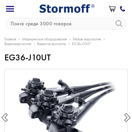
»
»
»
Главная
Медицинское оборудование
Гибкая эндоскопия
»
»
Видеоэндоскопия
Видеогастроскопы
EG36‑J10UT
EG36‑J10UT