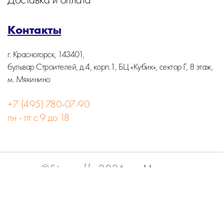
Контакты
г. Красногорск, 143401,
бульвар Строителей, д.4, корп.1, БЦ «Кубик», сектор Г, 8 этаж,
м. Мякинино
+7 (495) 780-07-90
пн - пт с 9 до 18
©Stormoff, 2026, г. Москва
Вся информация на сайте носит информационный
характер и не является публичной офертой.