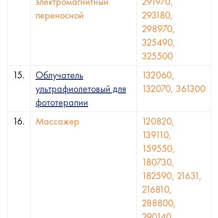
электромагнитный
291970,
переносной
293180,
298970,
325490,
325500
15.
Облучатель
132060,
ультрафиолетовый для
132070, 361300
фототерапии
16.
Массажер
120820,
139110,
159550,
180730,
182590, 21631,
216810,
288800,
290140,