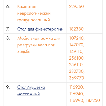
6.
Камертон
229560
неврологический
градуированный
7.
Стол для физиотерапии
182380
8.
Мобильная рамка для
107240,
разгрузки веса при
147070,
ходьбе
149110,
256100,
256110,
332730,
369770
9.
Стол/кушетка
116920,
массажный
116940,
116990, 187250