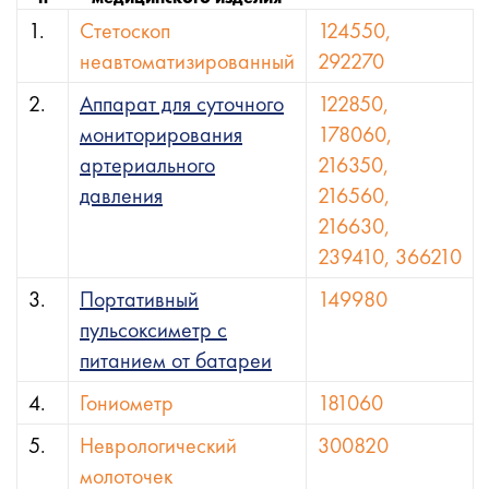
1.
Стетоскоп
124550,
неавтоматизированный
292270
2.
Аппарат для суточного
122850,
мониторирования
178060,
артериального
216350,
давления
216560,
216630,
239410, 366210
3.
Портативный
149980
пульсоксиметр с
питанием от батареи
4.
Гониометр
181060
5.
Неврологический
300820
молоточек