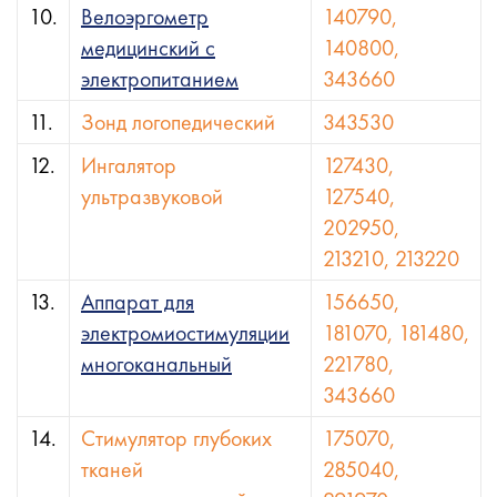
10.
Велоэргометр
140790,
медицинский с
140800,
электропитанием
343660
11.
Зонд логопедический
343530
12.
Ингалятор
127430,
ультразвуковой
127540,
202950,
213210, 213220
13.
Аппарат для
156650,
электромиостимуляции
181070, 181480,
многоканальный
221780,
343660
14.
Стимулятор глубоких
175070,
тканей
285040,