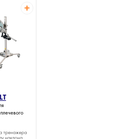
LT
ля
 плечевого
ка тренажера
глу наклона