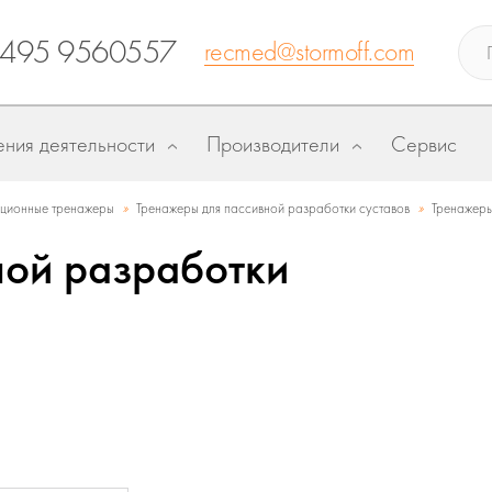
 495 9560557
recmed@stormoff.com
ния деятельности
Производители
Сервис
»
»
ационные тренажеры
Тренажеры для пассивной разработки суставов
Тренажеры
ной разработки