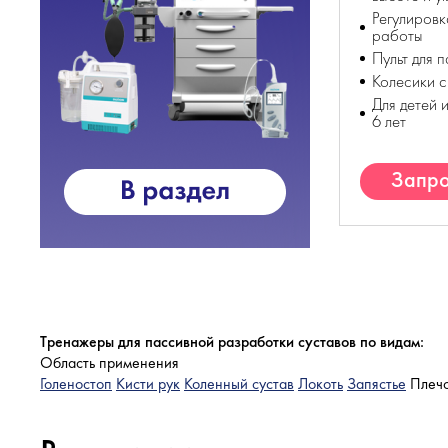
Регулировк
работы
Пульт для 
Колесики с
Для детей 
6 лет
Запро
К
Тренажеры для пассивной разработки суставов по видам:
Область применения
Голеностоп
Кисти рук
Коленный сустав
Локоть
Запястье
Плеч