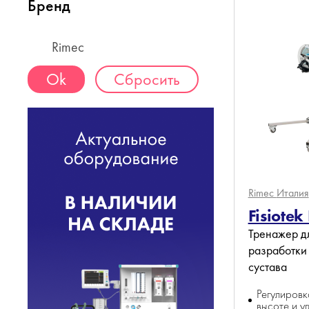
Бренд
Rimec
Сбросить
Rimec
Италия
Fisiotek 
Тренажер д
разработки
сустава
Регулиров
высоте и у