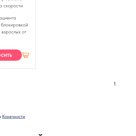
а скорости
пациента
 блокировкой
и взрослых от
сить
П
1
о
Конечности