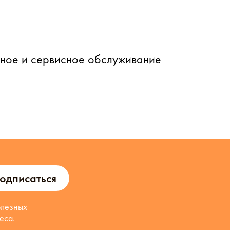
йное и сервисное обслуживание
одписаться
олезных
еса.