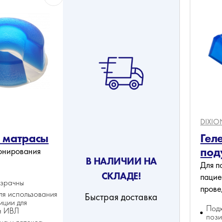
DIXIO
 матрасы
Гел
под
онирования
В НАЛИЧИИ НА
Для п
СКЛАДЕ!
пацие
озрачны
пров
ля использования
Быстрая доставка
иции для
Подх
я ИВЛ
поз