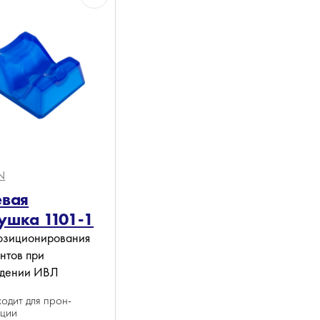
N
евая
ушка 1101-1
озиционирования
нтов при
едении ИВЛ
одит для прон-
иции