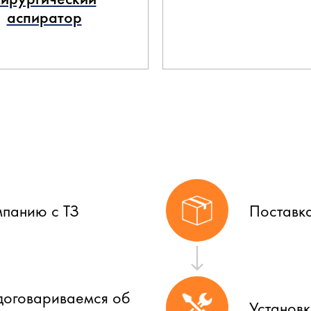
аспиратор
мпанию с ТЗ
Поставк
договариваемся об
Установ