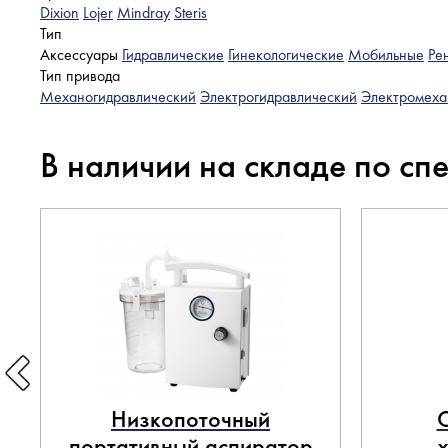
Dixion
Lojer
Mindray
Steris
Тип
Аксессуары
Гидравлические
Гинекологические
Мобильные
Ре
Тип привода
Механогидравлический
Электрогидравлический
Электромеха
В наличии на складе по сп
Низкопоточный
портативный аспиратор