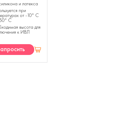
силикона и латекса
льзуется при
ературах от -10° С
+50° С
ходимая высота для
лючения к ИВЛ
апросить
КП