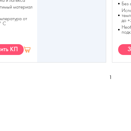
на и латекса
Без 
тимый материал
Испо
темп
емпература от
до 
° С
Необ
подк
ить КП
З
1