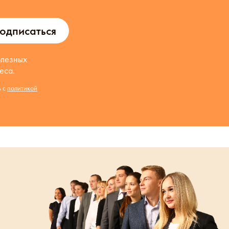
одписаться
олезных
еса.
ь с
политикой