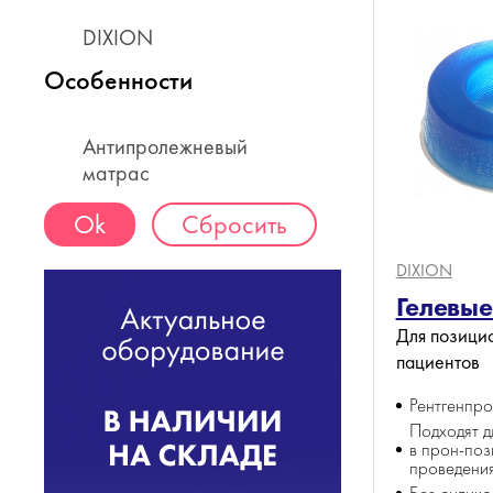
DIXION
Особенности
Антипролежневый
матрас
Сбросить
DIXION
Гелевые
Для позици
пациентов
Рентгенпр
Подходят д
в прон-поз
проведени