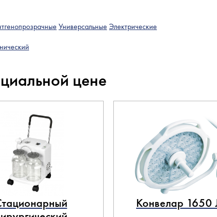
нтгенопрозрачные
Универсальные
Электрические
нический
ециальной цене
Стационарный
Конвелар 1650
хирургический