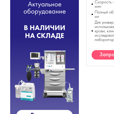
Скорость 
мин
Полный об
мл
Для универ
использова
крови, кли
исследоват
лаборатор
Запро
К