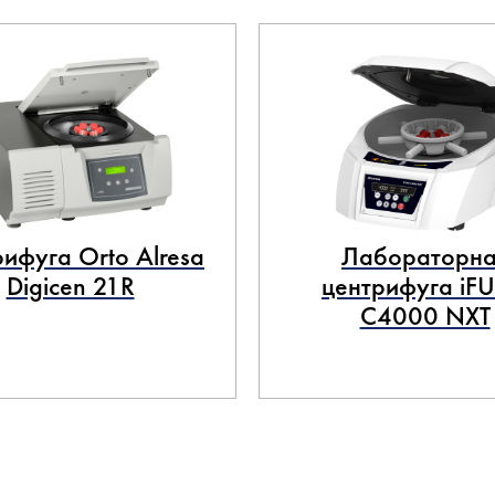
ифуга Orto Alresa
Лабораторна
Digicen 21R
центрифуга iF
C4000 NXT