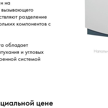
н на
, вызывающего
ствляют разделение
ольких компонентов с
га обладает
тухания и угловых
Напольн
роенной системой
ециальной цене