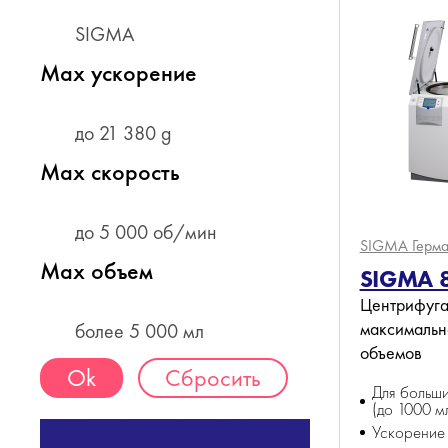
SIGMA
Мах ускорение
до 21 380 g
Мах скорость
до 5 000 об/мин
SIGMA
Герм
Max объем
SIGMA 
Центрифуга
максимальн
более 5 000 мл
объемов
Сбросить
Для больш
(до 1000 м
Ускорение 