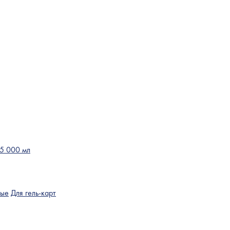
 5 000 мл
ные
Для гель-карт