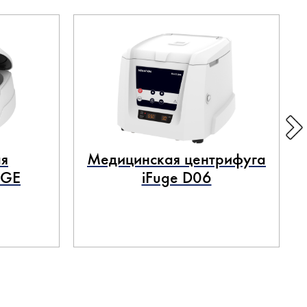
я
Медицинская центрифуга
UGE
iFuge D06