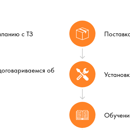
мпанию с ТЗ
Поставк
договариваемся об
Установ
Обучени