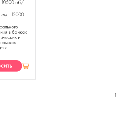
- 10500 об/
ъем - 12000
сального
ния в банках
нических и
ельских
иях
сить
П
1