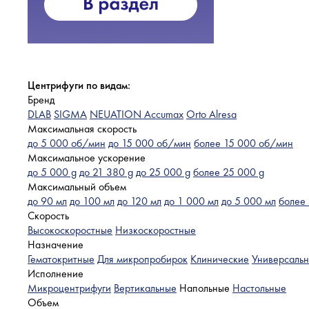
Центрифуги по видам:
Бренд
DLAB
SIGMA
NEUATION Accumax
Orto Alresa
Максимальная скорость
до 5 000 об/мин
до 15 000 об/мин
более 15 000 об/мин
Максимальное ускорение
до 5 000 g
до 21 380 g
до 25 000 g
более 25 000 g
Максимальный объем
до 90 мл
до 100 мл
до 120 мл
до 1 000 мл
до 5 000 мл
более
Скорость
Высокоскоростные
Низкоскоростные
Назначение
Гематокритные
Для микропробирок
Клинические
Универсаль
Исполнение
Микроцентрифуги
Вертикальные
Напольные
Настольные
Объем