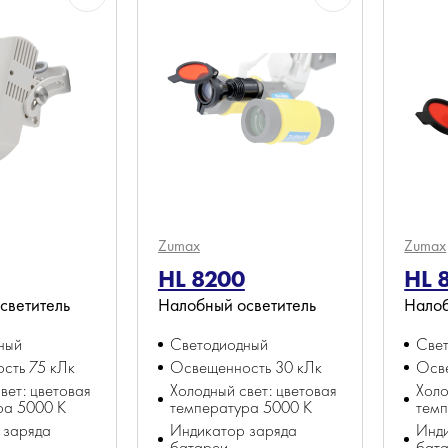
Zumax
Zumax
HL 8200
HL 
светитель
Налобный осветитель
Налоб
ный
Светодиодный
Све
сть 75 кЛк
Освещенность 30 кЛк
Осв
вет: цветовая
Холодный свет: цветовая
Холо
ра 5000 K
температура 5000 K
темп
 заряда
Индикатор заряда
Инд
батареи
бат