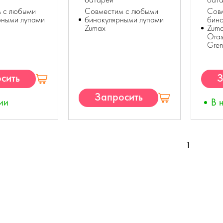
 с любыми
Совместим с любыми
Сов
рными лупами
бинокулярными лупами
бин
Zumax
Zuma
Oras
Gren
сить
З
П
Запросить
ии
В 
КП
1