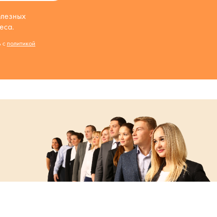
олезных
еса.
ь с
политикой