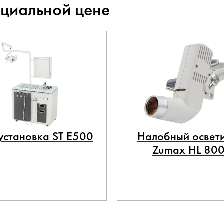
ециальной цене
становка ST E500
Налобный освети
Zumax HL 80