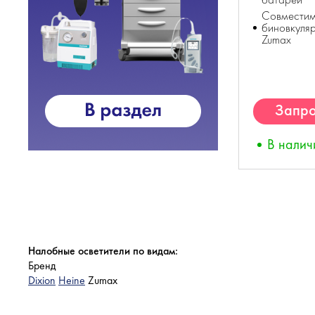
Совместим
биновкуля
Zumax
Запро
К
В налич
Налобные осветители по видам:
Бренд
Dixion
Heine
Zumax