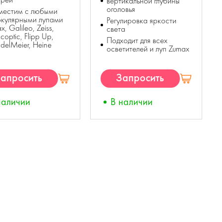
вертикальной глубины
оголовья
местим с любыми
окулярными лупами
Регулировка яркости
x, Galileo, Zeiss,
света
coptic, Flipp Up,
Подходит для всех
delMeier, Heine
осветителей и луп Zumax
апросить
Запросить
КП
КП
наличии
В наличии