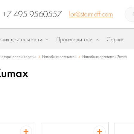
+7 495 9560557
lor@stormoff.com
ния деятельности
Производители
Сервис
»
»
 оториноларингологии
Налобные осветители
Налобные осветители Zumax
Zumax