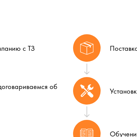
мпанию с ТЗ
Поставк
договариваемся об
Установ
Обучени