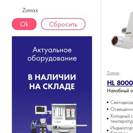
Zumax
Сбросить
Zumax
HL 8000
Налобный о
Светодиод
Освещенно
Холодный с
температу
Индикатор
батареи