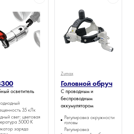
Zumax
8300
Головной обруч
ный осветитель
С проводным и
беспроводным
тодиодный
аккумулятором
ещенность 35 кЛк
дный свет: цветовая
Регулировка окружности
ература 5000 K
головы
икатор заряда
Регулировка
ареи