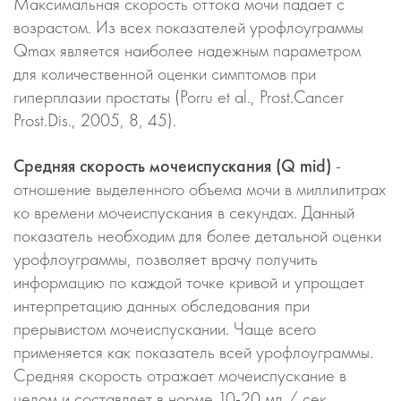
Максимальная скорость оттока мочи падает с
возрастом. Из всех показателей урофлоуграммы
Qmax является наиболее надежным параметром
для количественной оценки симптомов при
гиперплазии простаты (Porru et al., Prost.Cancer
Prost.Dis., 2005, 8, 45).
Средняя скорость мочеиспускания (Q mid)
-
отношение выделенного объема мочи в миллилитрах
ко времени мочеиспускания в секундах. Данный
показатель необходим для более детальной оценки
урофлоуграммы, позволяет врачу получить
информацию по каждой точке кривой и упрощает
интерпретацию данных обследования при
прерывистом мочеиспускании. Чаще всего
применяется как показатель всей урофлоуграммы.
Средняя скорость отражает мочеиспускание в
целом и составляет в норме 10-20 мл / сек.