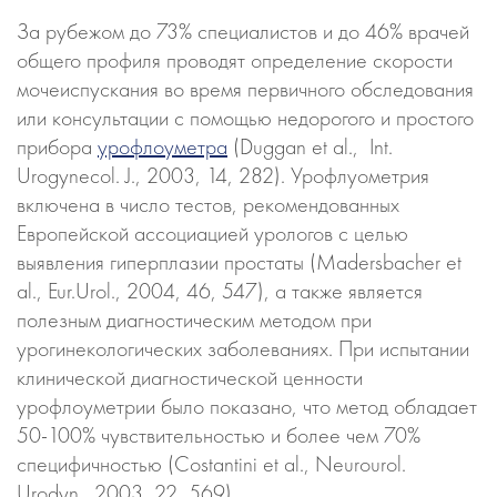
За рубежом до 73% специалистов и до 46% врачей
общего профиля проводят определение скорости
мочеиспускания во время первичного обследования
или консультации с помощью недорогого и простого
прибора
урофлоуметра
(Duggan et al., Int.
Urogynecol. J., 2003, 14, 282). Урофлуометрия
включена в число тестов, рекомендованных
Европейской ассоциацией урологов с целью
выявления гиперплазии простаты (Madersbacher et
al., Eur.Urol., 2004, 46, 547), а также является
полезным диагностическим методом при
урогинекологических заболеваниях. При испытании
клинической диагностической ценности
урофлоуметрии было показано, что метод обладает
50-100% чувствительностью и более чем 70%
специфичностью (Costantini et al., Neurourol.
Urodyn., 2003, 22, 569).