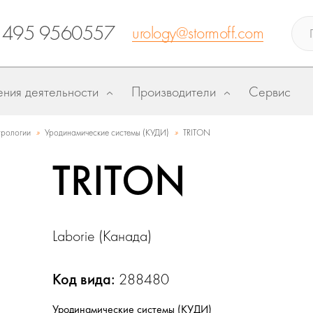
 495 9560557
urology@stormoff.com
ния деятельности
Производители
Сервис
»
»
урологии
Уродинамические системы (КУДИ)
TRITON
TRITON
Laborie (Канада)
Код вида:
288480
Уродинамические системы (КУДИ)