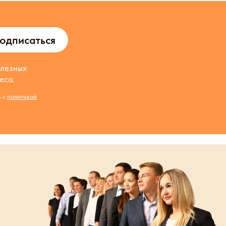
одписаться
олезных
еса.
ь с
политикой