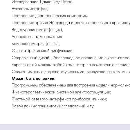
Исследование Давление/Поток,
Электромиография,
Построение диагностических номограмм,
Построение кривых Эберхарда и расчет стрессового профиля 
Видеоуродинамика (опция),
Аноректальная манометрия,
Каверносометрия (опция),
Оценка эректильной дисфункции.
Современный дизайн, беспроводное соединение с компьютеро
Управляющий модуль: любой компьютер по усмотрению специал
Совместимость с водноперфузионными, воздухонаполняемыми и
Может быть дополнен:
Программным обеспечением для построения модели нормально
Физиотерапевтической системой электростимуляции;
Системой сетевого интерфейса приборов клиники;
Базой данных пациентов/исследований и т.д.