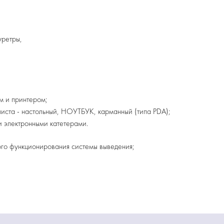
уретры,
м и принтером;
иста - настольный, НОУТБУК, карманный (типа PDA);
 электронными катетерами.
го функционирования системы выведения;