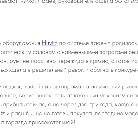
ывают Михаил Баев, руководитель отдела офтальм
о оборудования
Huvitz
по системе trade-in родилась
ь оптическим салонам с наименьшими затратами ре
анирует не пассивно пережидать кризис, а готов и
иться,сделать решительный рывок и обогнать конкуре
одход trade-in из автопрома на оптический рынок. 
главное, верит рынок. Есть отлаженный механизм се
прибыль сейчас, а не через два-три года, когда они
z и рады бы, но не готовы покупать последние мод
ит гораздо привлекательней!