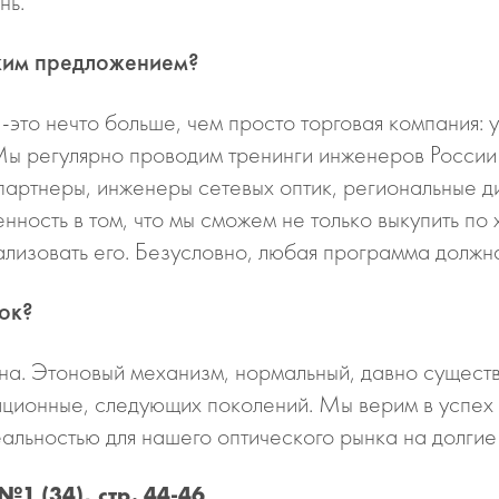
нь.
аким предложением?
-это нечто больше, чем просто торговая компания: у
Мы регулярно проводим тренинги инженеров России
 партнеры, инженеры сетевых оптик, региональные 
ность в том, что мы сможем не только выкупить по 
лизовать его. Безусловно, любая программа должна
ок?
а. Этоновый механизм, нормальный, давно существу
ационные, следующих поколений. Мы верим в успе
еальностью для нашего оптического рынка на долгие 
1 (34), стр. 44-46