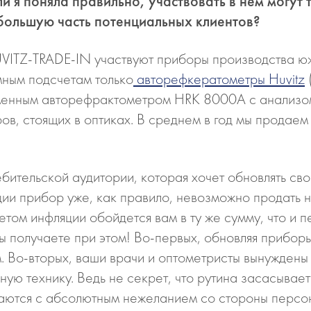
и я поняла правильно, участвовать в нем могут
 большую часть потенциальных клиентов?
VITZ-TRADE-IN участвуют приборы производства юж
мным подсчетам только
авторефкератометры Huvitz
менным авторефрактометром HRK 8000A с анализом
в, стоящих в оптиках. В среднем в год мы продаем
ительской аудитории, которая хочет обновлять сво
ации прибор уже, как правило, невозможно продать н
етом инфляции обойдется вам в ту же сумму, что и 
ы получаете при этом! Во-первых, обновляя приборы
 Во-вторых, ваши врачи и оптометристы вынуждены 
ю технику. Ведь не секрет, что рутина засасывает
ваются с абсолютным нежеланием со стороны персо