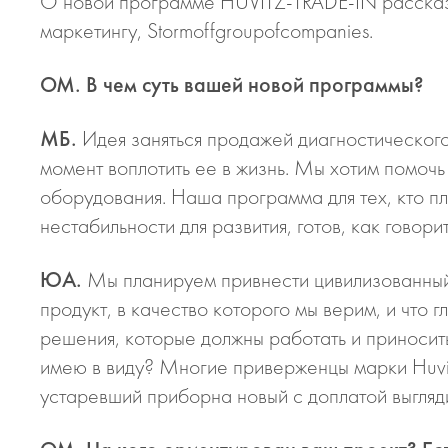
О новой программе HUVITZ-TRADE-IN рассказ
маркетингу, Stormoffgroupofcompanies.
ОМ. В чем суть вашей новой программы?
МБ.
Идея заняться продажей диагностическог
момент воплотить ее в жизнь. Мы хотим помоч
оборудования. Наша программа для тех, кто пл
нестабильности для развития, готов, как говор
ЮА.
Мы планируем привнести цивилизованный п
продукт, в качество которого мы верим, и что 
решения, которые должны работать и приносить 
имею в виду? Многие приверженцы марки Huvit
устаревший приборна новый с доплатой выгляд