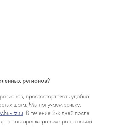
аленных регионов?
 регионов, простостартовать удобно
остых шага. Мы получаем заявку,
.huvitz.ru
. В течение 2-х дней после
тарого авторефкератометра на новый