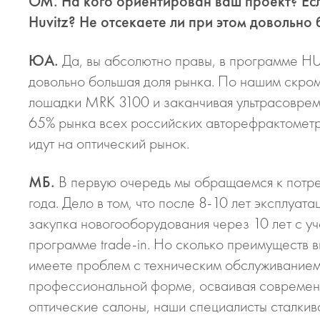
ОМ. На кого ориентирован ваш проект? Есл
Huvitz? Не отсекаете ли при этом довольно
ЮА.
Да, вы абсолютно правы, в программе HU
довольно большая доля рынка. По нашим скро
лошадки MRK 3100 и заканчивая ультрасовре
65% рынка всех российских авторефрактометро
идут на оптический рынок.
МБ.
В первую очередь мы обращаемся к потреб
года. Дело в том, что после 8-10 лет эксплуат
закупка новогооборудования через 10 лет с уч
программе trade-in. Но сколько преимуществ в
имеете проблем с техническим обслуживанием.
профессиональной форме, осваивая современну
оптические салоны, наши специалисты сталки