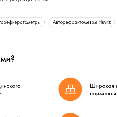
торефкератометры
Авторефрактометры Huvitz
ами?
цинского
Широкая н
й
наименова