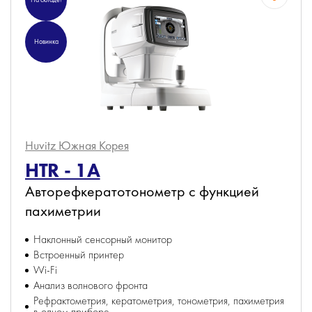
Новинка
Huvitz
Южная Корея
HTR - 1A
Авторефкератотонометр с функцией
пахиметрии
Наклонный сенсорный монитор
Встроенный принтер
Wi-Fi
Анализ волнового фронта
Рефрактометрия, кератометрия, тонометрия, пахиметрия
в одном приборе