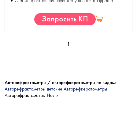
Строит пространственную карту волнового фронта
Запросить КП
1
Авторефрактометры / авторефкератометры по видам:
Авторефрактометры детские
Авторефкератометры
Авторефрактометры Huvitz