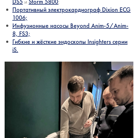
DS5
и
Storm 5800
;
Портативный электрокардиограф Dixion ECG
1006;
Инфузионные насосы Beyond Anim-5/Anim-
8, FS3;
Гибкие и жёсткие эндоскопы Insighters серии
iS.