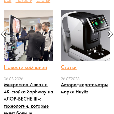
Всё
Новости
Статьи
Новости компании
Статьи
06.08.2026
26.07.2026
Микроскоп Zumax и
Авторефкератометры
4K-стойка Sophway на
марки Huvitz
«ЛОР-ВЕСНЕ III»:
технологии, которые
видят больше